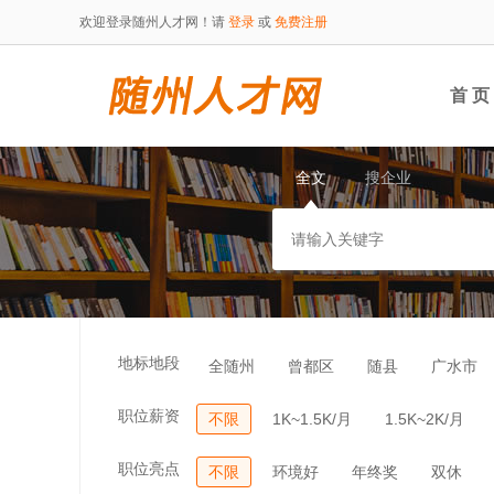
欢迎登录随州人才网！请
登录
或
免费注册
首 页
全文
搜企业
地标地段
全随州
曾都区
随县
广水市
职位薪资
不限
1K~1.5K/月
1.5K~2K/月
职位亮点
不限
环境好
年终奖
双休