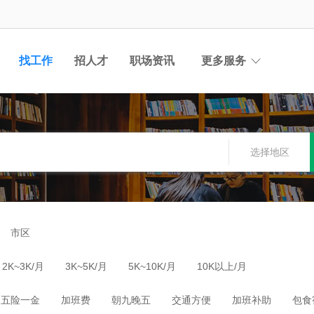
找工作
招人才
职场资讯
更多服务
选择地区
市区
2K~3K/月
3K~5K/月
5K~10K/月
10K以上/月
五险一金
加班费
朝九晚五
交通方便
加班补助
包食