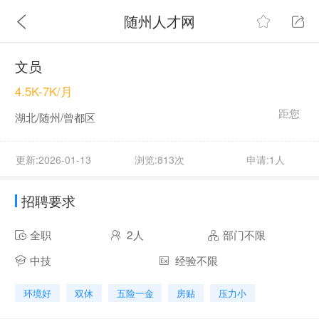
随州人才网
文员
4.5K-7K/月
距您
湖北/随州/曾都区
更新:2026-01-13
浏览:813次
申请:1人
招聘要求
全职
2人
部门不限
中技
经验不限
环境好
双休
五险一金
房贴
压力小