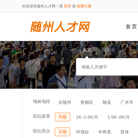
欢迎登录随州人才网！请
登录
或
免费注册
首 页
全文
搜企业
地标地段
全随州
曾都区
随县
广水市
职位薪资
不限
1K~1.5K/月
1.5K~2K/月
职位亮点
不限
环境好
年终奖
双休