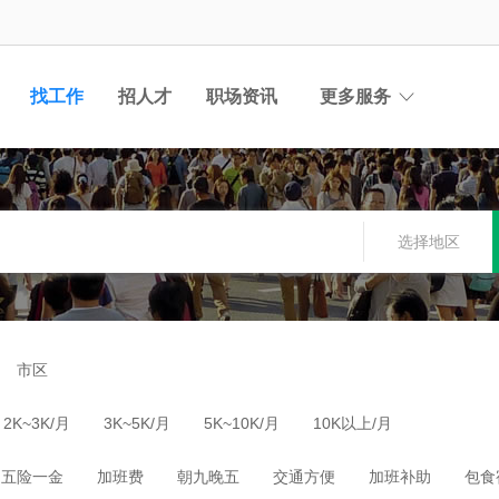
找工作
招人才
职场资讯
更多服务
选择地区
市区
2K~3K/月
3K~5K/月
5K~10K/月
10K以上/月
五险一金
加班费
朝九晚五
交通方便
加班补助
包食