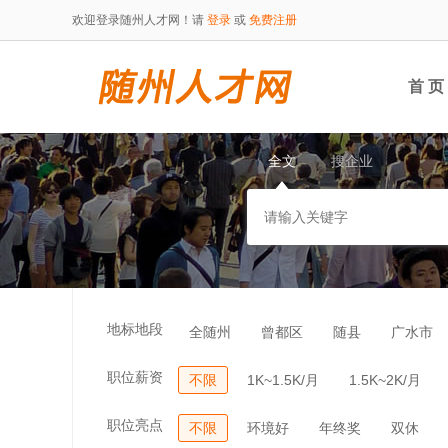
欢迎登录随州人才网！请
登录
或
免费注册
首 页
全文
搜企业
地标地段
全随州
曾都区
随县
广水市
职位薪资
不限
1K~1.5K/月
1.5K~2K/月
职位亮点
不限
环境好
年终奖
双休