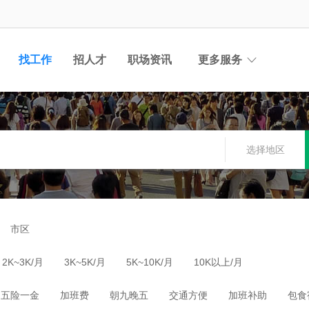
找工作
招人才
职场资讯
更多服务
选择地区
市区
2K~3K/月
3K~5K/月
5K~10K/月
10K以上/月
五险一金
加班费
朝九晚五
交通方便
加班补助
包食