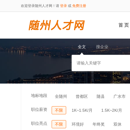
欢迎登录随州人才网！请
登录
或
免费注册
首 页
全文
搜企业
地标地段
全随州
曾都区
随县
广水市
职位薪资
不限
1K~1.5K/月
1.5K~2K/月
职位亮点
不限
环境好
年终奖
双休