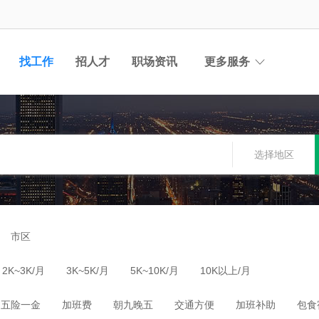
找工作
招人才
职场资讯
更多服务
选择地区
市区
2K~3K/月
3K~5K/月
5K~10K/月
10K以上/月
五险一金
加班费
朝九晚五
交通方便
加班补助
包食