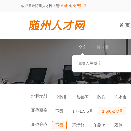
欢迎登录随州人才网！请
登录
或
免费注册
首 页
全文
搜企业
地标地段
全随州
曾都区
随县
广水市
职位薪资
不限
1K~1.5K/月
1.5K~2K/月
职位亮点
不限
环境好
年终奖
双休