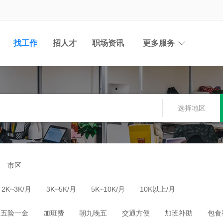
找工作
招人才
职场资讯
更多服务
选择地区
市区
2K~3K/月
3K~5K/月
5K~10K/月
10K以上/月
五险一金
加班费
朝九晚五
交通方便
加班补助
包食