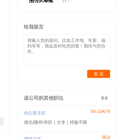
力！
给我留言
发 送
该公司的其他职位
更多
5K-10K/月
办公室主任
湖北/随州/市区
|
大专
|
经验不限
面议