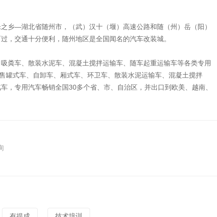
乐之乡—湖北省随州市，（武）汉十（堰）高速公路和随（州）岳（阳）
而过，交通十分便利，随州地区是全国闻名的汽车改装城。
、吸粪车、散装水泥车、混凝土搅拌运输车、随车起重运输车等各类专用
销售罐式车、自卸车、厢式车、环卫车、散装水泥运输车、混凝土搅拌
车，专用汽车畅销全国30多个省、市、自治区，并出口到欧美、越南、
询
有提成
技术培训