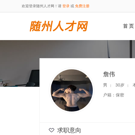
欢迎登录随州人才网！请
登录
或
免费注册
首 页
詹伟
男
30岁
|
|
户籍：保密
求职意向