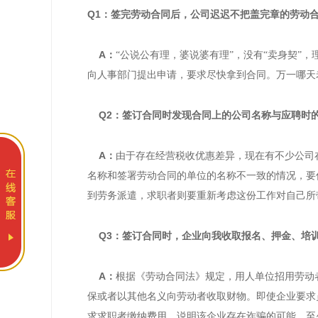
Q1：签完劳动合同后，公司迟迟不把盖完章的劳动
A：
“公说公有理，婆说婆有理”，没有“卖身契”
向人事部门提出申请，要求尽快拿到合同。万一哪天
Q2：签订合同时发现合同上的公司名称与应聘时
A：
由于存在经营税收优惠差异，现在有不少公司
名称和签署劳动合同的单位的名称不一致的情况，要
到劳务派遣，求职者则要重新考虑这份工作对自己
Q3：签订合同时，企业向我收取报名、押金、培
A：
根据《劳动合同法》规定，用人单位招用劳动
保或者以其他名义向劳动者收取财物。即使企业要求
求求职者缴纳费用，说明该企业存在诈骗的可能，至