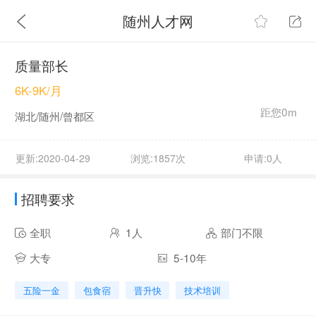
随州人才网
质量部长
6K-9K/月
距您0m
湖北/随州/曾都区
更新:2020-04-29
浏览:1857次
申请:0人
招聘要求
全职
1人
部门不限
大专
5-10年
五险一金
包食宿
晋升快
技术培训