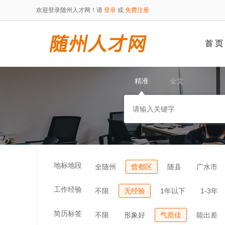
欢迎登录随州人才网！请
登录
或
免费注册
首 页
精准
全文
地标地段
全随州
曾都区
随县
广水市
工作经验
不限
无经验
1年以下
1-3年
简历标签
不限
形象好
气质佳
能出差