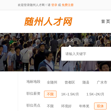
欢迎登录随州人才网！请
登录
或
免费注册
首 页
全文
搜企业
地标地段
全随州
曾都区
随县
广水市
职位薪资
不限
1K~1.5K/月
1.5K~2K/月
职位亮点
不限
环境好
年终奖
双休