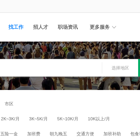
找工作
招人才
职场资讯
更多服务
选择地区
市区
2K~3K/月
3K~5K/月
5K~10K/月
10K以上/月
五险一金
加班费
朝九晚五
交通方便
加班补助
包食