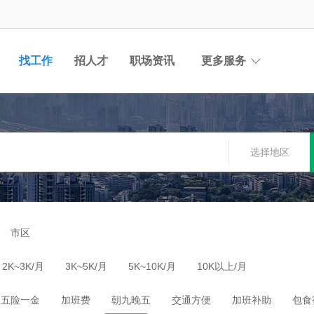
找工作
招人才
职场资讯
更多服务
选择地区
市区
2K~3K/月
3K~5K/月
5K~10K/月
10K以上/月
五险一金
加班费
朝九晚五
交通方便
加班补助
包食