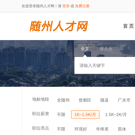
欢迎登录随州人才网！请
登录
或
免费注册
首 页
全文
搜企业
地标地段
全随州
曾都区
随县
广水市
职位薪资
不限
1K~1.5K/月
1.5K~2K/月
职位亮点
不限
环境好
年终奖
双休