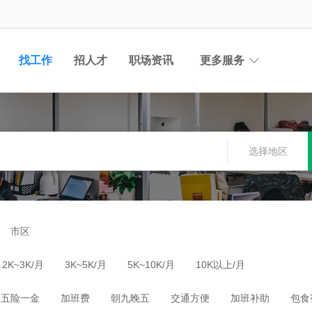
找工作
招人才
职场资讯
更多服务
选择地区
市区
2K~3K/月
3K~5K/月
5K~10K/月
10K以上/月
五险一金
加班费
朝九晚五
交通方便
加班补助
包食