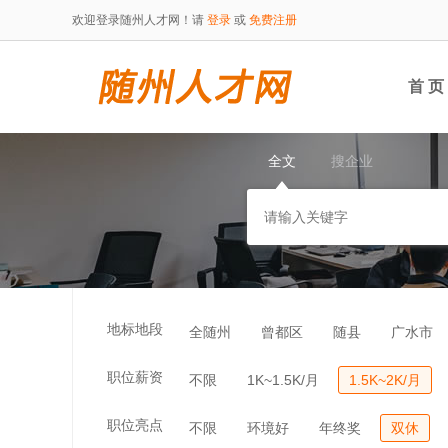
欢迎登录随州人才网！请
登录
或
免费注册
首 页
全文
搜企业
地标地段
全随州
曾都区
随县
广水市
职位薪资
不限
1K~1.5K/月
1.5K~2K/月
职位亮点
不限
环境好
年终奖
双休